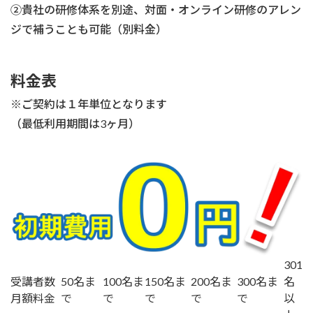
②貴社の研修体系を別途、対面・オンライン研修のアレン
ジで補うことも可能（別料金）
料金表
※ご契約は１年単位となります
（最低利用期間は3ヶ月）
301
受講者数
50名ま
100名ま
150名ま
200名ま
300名ま
名
月額料金
で
で
で
で
で
以