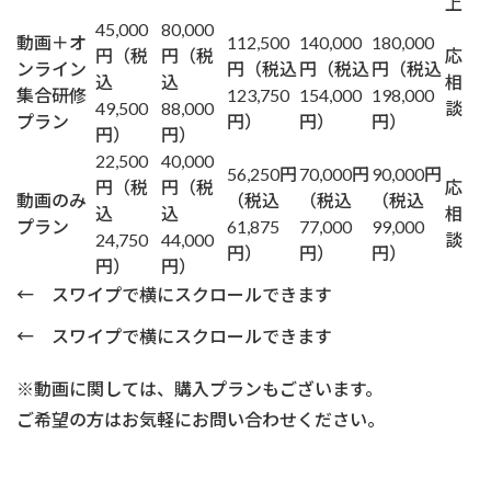
上
45,000
80,000
動画＋オ
112,500
140,000
180,000
円
（税
円
（税
応
ンライン
円
（税込
円
（税込
円
（税込
込
込
相
集合研修
123,750
154,000
198,000
49,500
88,000
談
プラン
円）
円）
円）
円）
円）
22,500
40,000
56,250円
70,000円
90,000円
円
（税
円
（税
応
動画のみ
（税込
（税込
（税込
込
込
相
プラン
61,875
77,000
99,000
24,750
44,000
談
円）
円）
円）
円）
円）
← スワイプで横にスクロールできます
← スワイプで横にスクロールできます
※動画に関しては、購入プランもございます。
ご希望の方はお気軽にお問い合わせください。