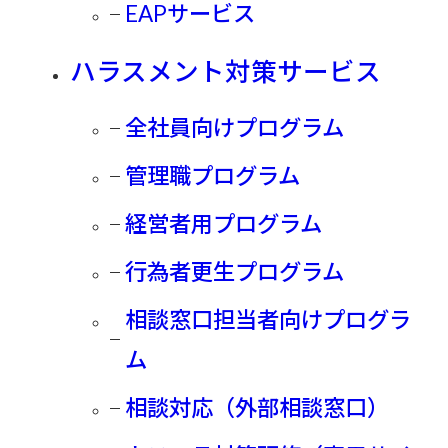
EAPサービス
部下が動かない理由は「やる気」ではなかった
行動分析学で変わる、人が動く仕組み
ハラスメント対策サービス
「何度伝えても動かない」「主体性が育たない」そんな部下
全社員向けプログラム
育成の悩みは、
本人のやる気や能力ではなく“行動が起きる仕組み”の設計に
管理職プログラム
原因があります。
経営者用プログラム
本セミナーでは、行動分析学の視点から人が自然と動く環境
づくりの基本原則を、
行為者更生プログラム
体験ワークを交えて解説します。現場で再現可能な考え方を
相談窓口担当者向けプログラ
持ち帰り、
自社の育成課題を見直すきっかけを提供します。
ム
講師： 小澤 美保子
相談対応（外部相談窓口）