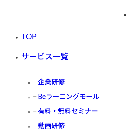
×
お
問
052-
seminar
い
TOP
533-
合
3539
わ
有料・無料セミナー情報
サービス一覧
せ
トップ
企業研修
有料・無料セミナー情報
【行動分析学で変わる、人が動く仕組み】
Beラーニングモール
開催終了
【行動分析学で変わる、人が動
有料・無料セミナー
く仕組み】
動画研修