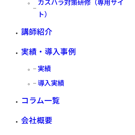
カスハラ対策研修（専用サイ
ト）
開催概要
開催日程
講師紹介
リアル配信 2026年5月27日(水)10:00～11:00
実績・導入事例
アーカイブ配信 2026年6月9日（火）13:00～14:00
アーカイブ配信 2026年7月6日（月）13:00～14:00
実績
費用
導入実績
無料
コラム一覧
会場
【オンライン形式】
会社概要
ZOOM内指定URL
【事前準備・環境要件について】