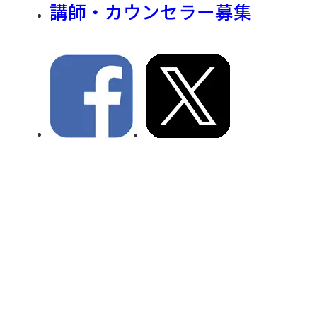
講師・カウンセラー募集
①PC・タブレット・スマートフォンでの受講が可能で
す。
必ずテストサイトにて動作のご確認をお願いします。
②インターネット接続の出来る環境をご用意下さい。
③指定URLルーム内
https://zoom.us/test
ZOOMテス
トサイト
チラシ
→こちらから
セミナーチラシ
をご覧いただけます
← 前へ
一覧へ戻る
次へ →