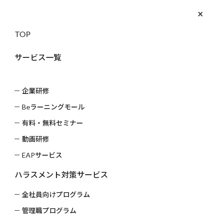
×
052-533-
お問い
3539
合わせ
TOP
training_bk
企業研修（画像）
サービス一覧
トップ
企業研修（画像）
企業研修
HOW TO
Beラーニングモール
研修方法
有料・無料セミナー
動画研修
EAPサービス
ハラスメント対策サービス
全社員向けプログラム
管理職プログラム