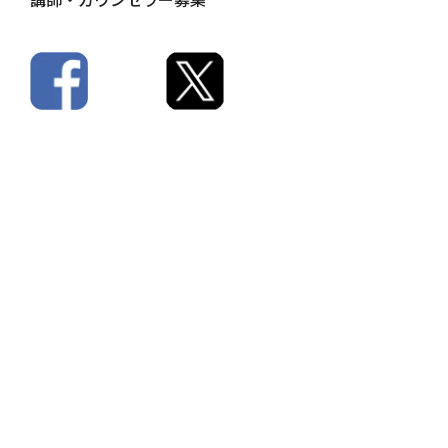
研修一覧
Beスタッフィングの企業研修は、企業様ごとに、「現
在の課題」と「目指す姿」をしっかりヒアリングして
からレジュメを作成いたしますので、貴社だけのオリ
ジナル研修です。
当社の研修プログラム一覧をご覧いただき、組み合わ
せることもできます。
事例が多く、研修後すぐに学んだ内容が使えるような
研修構成になっています。
講師紹介はこちら