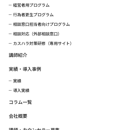
経営者用プログラム
01.対面型
行為者更生プログラム
研修会場に受講者が集合して
相談窓口担当者向けプログラム
実施する方法
相談対応（外部相談窓口）
カスハラ対策研修（専用サイト）
講師紹介
02.オンライン型
双方向・リアルタイムでできる
実績・導入事例
ZOOMを使って実施する方法
実績
導入実績
コラム一覧
03.複合型
対面型とオンライン型の両方で
会社概要
実施する方法
TRAINING LIST
講師・カウンセラー募集