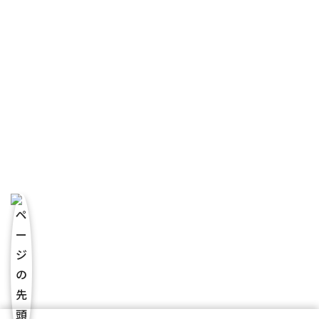
お問い合わせはこちら
TOP
サービス一覧
企業研修
セミナー情報
講師紹介
動画研修
人事コンサル
ハラスメント対策
EAPサービス
会社概要
講師・カウンセラー募集
料金表
実績・導入事例
コラム
お問い合わせ
個人情報保護方針