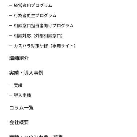
経営者用プログラム
行為者更生プログラム
相談窓口担当者向けプログラム
≪事例≫会員制クリニックとの取り組み
相談対応（外部相談窓口）
カスハラ対策研修（専用サイト）
C様（会員制クリニック）との取り組み事例
講師紹介
VIP対応への不安から始まった「特
実績・導入事例
別な接遇」への挑戦
実績
導入実績
切実なご相談
コラム一覧
昨年秋、名古屋市内の会員制クリニックC様から、こんなご相
会社概要
談をいただきました。
講師・カウンセラー募集