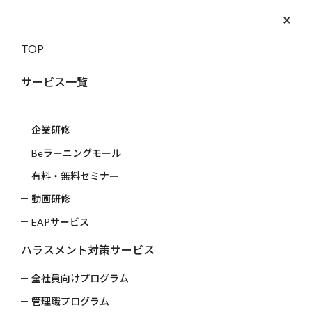
×
052-533-
お問い
3539
合わせ
TOP
CASE
実績・導入事例
サービス一覧
トップ
実績・導入事例
企業研修
≪事例≫会員制クリニックとの取り組み
Beラーニングモール
有料・無料セミナー
動画研修
EAPサービス
ハラスメント対策サービス
全社員向けプログラム
管理職プログラム