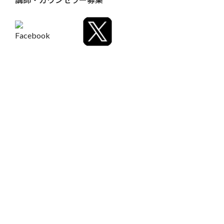
「実は、ハイクラスの会員様への対応で悩んでいるんで
す」
C様は
15名のスタッフ
を抱える高級クリニック。会員の皆様は
経営者や医師、弁護士など、いわゆる
富裕層の方々
でした。
「一般的なマナー研修は受けているのですが、VIP対応
となると…正直、スタッフが緊張してしまって本来の力
を発揮できていません。会員様に特別感を味わっていた
だける、そんな接遇スキルを身につけたいんです」
現場で見た課題
翌週、実際にクリニックを訪問させていただきました。確かに
スタッフの皆さんは丁寧に対応されていましたが、
どこかぎこ
ちなさ
が感じられました。