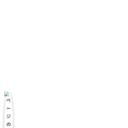
TEL.
052-533-3539
お問い合わせはこちら
TOP
サービス一覧
企業研修
セミナー情報
講師紹介
動画研修
人事コンサル
ハラスメント対策
EAPサービス
会社概要
講師・カウンセラー募集
料金表
実績・導入事例
コラム