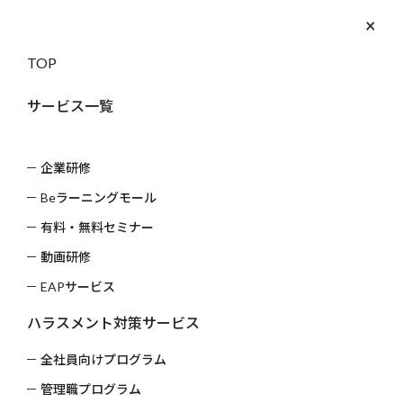
×
052-533-
お問い
3539
合わせ
TOP
CASE
実績・導入事例
サービス一覧
トップ
実績・導入事例
企業研修
≪事例≫タイムマネジメント研修実績
Beラーニングモール
有料・無料セミナー
動画研修
EAPサービス
ハラスメント対策サービス
全社員向けプログラム
管理職プログラム