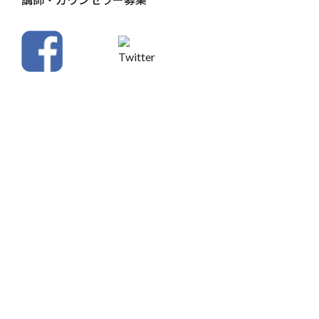
「残業は原則禁止です」「有給もちゃんと取りま
しょう」
――そんな会社の方針は理解できる。けれど、
目
の前の業務は減らない
。この矛盾に苦しむ社員を
救った、ある研修の物語。
今回は、働き方改革の「板挟み」を解決した
金融系企業
様の事例
をご紹介します。
「時間が足りない」という悲
鳴が聞こえた