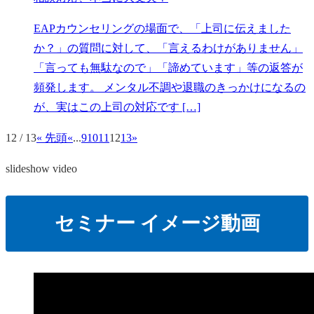
EAPカウンセリングの場面で、「上司に伝えました
か？」の質問に対して、「言えるわけがありません」
「言っても無駄なので」「諦めています」等の返答が
頻発します。 メンタル不調や退職のきっかけになるの
が、実はこの上司の対応です […]
12 / 13
« 先頭
«
...
9
10
11
12
13
»
slideshow video
セミナー イメージ動画