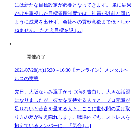
には新たな目標設定が必要となってきます。 単に結果
だけを重視した目標管理制度では、社員が以前と同じ
ように成果を出せず、会社への貢献意欲まで低下しか
ねません。 たとえ目標を設 […]
開催終了
2021/07/28(水)15:30～16:30【オンライン】メンタルヘ
ルスの実態
先日、大阪なおみ選手がうつ病を告白し、大きな話題
になりましたが、彼女を支持する人々と、プロ意識が
足りないと苦言を呈する人々、ここに世代間の受け取
り方の差が見え隠れします。職場内でも、ストレスを
抱えているメンバーに、「気合 […]