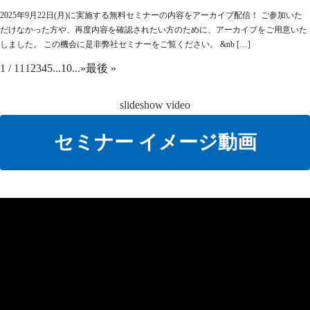
2025年9月22日(月)に実施する無料セミナーの内容をアーカイブ配信！ ご参加いた
だけなかった方や、再度内容を確認されたい方のために、アーカイブをご用意いた
しました。 この機会に是非弊社セミナーをご覧ください。 &nb […]
1 / 11
1
2
3
4
5
...
10
...
»
最後 »
slideshow video
セミナー イメージ動画