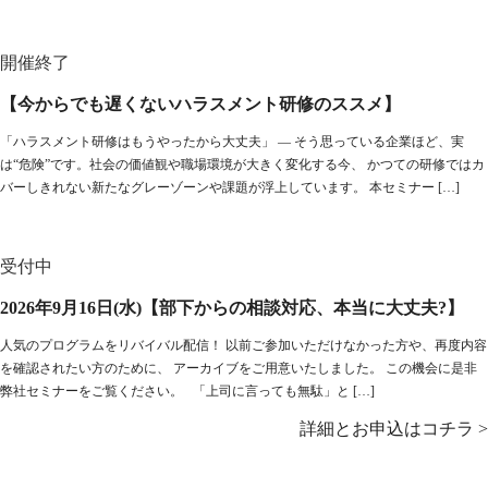
開催終了
【今からでも遅くないハラスメント研修のススメ】
「ハラスメント研修はもうやったから大丈夫」 ― そう思っている企業ほど、実
は“危険”です。社会の価値観や職場環境が大きく変化する今、 かつての研修ではカ
バーしきれない新たなグレーゾーンや課題が浮上しています。 本セミナー […]
受付中
2026年9月16日(水)【部下からの相談対応、本当に大丈夫?】
人気のプログラムをリバイバル配信！ 以前ご参加いただけなかった方や、再度内容
を確認されたい方のために、 アーカイブをご用意いたしました。 この機会に是非
弊社セミナーをご覧ください。 「上司に言っても無駄」と […]
詳細とお申込はコチラ >