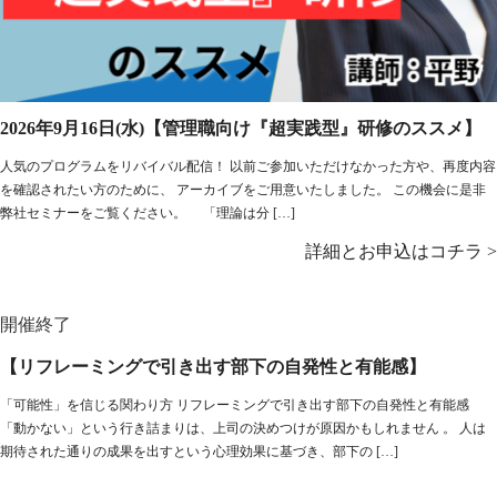
2026年9月16日(水)【管理職向け『超実践型』研修のススメ】
人気のプログラムをリバイバル配信！ 以前ご参加いただけなかった方や、再度内容
を確認されたい方のために、 アーカイブをご用意いたしました。 この機会に是非
弊社セミナーをご覧ください。 「理論は分 […]
詳細とお申込はコチラ >
開催終了
【リフレーミングで引き出す部下の自発性と有能感】
「可能性」を信じる関わり方 リフレーミングで引き出す部下の自発性と有能感
「動かない」という行き詰まりは、上司の決めつけが原因かもしれません 。 人は
期待された通りの成果を出すという心理効果に基づき、部下の […]