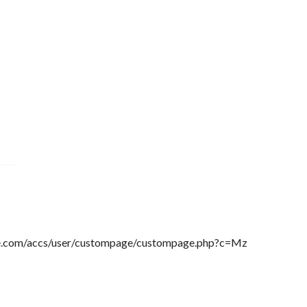
ser/custompage/custompage.php?c=Mz