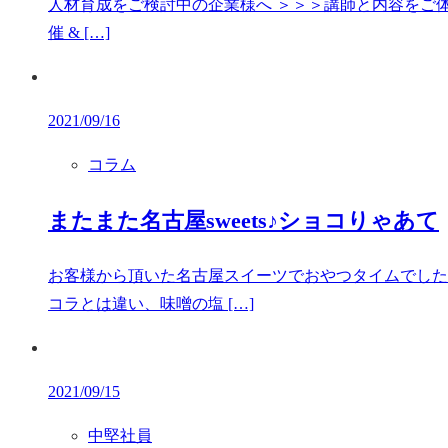
人材育成をご検討中の企業様へ ＞＞＞講師と内容をご体
催 & […]
2021/09/16
コラム
またまた名古屋sweets♪ショコりゃあて
お客様から頂いた名古屋スイーツでおやつタイムでした(
コラとは違い、味噌の塩 […]
2021/09/15
中堅社員