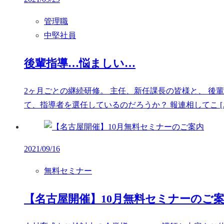
管理職
中堅社員
後輩指導…悩ましい…
2ヶ月ごとの継続研修。 主任、新任課長の皆様と、 後
て、指導者を選任しているのだろうか？ 報連相してこ [
2021/09/16
無料セミナー
【名古屋開催】10月無料セミナーのご