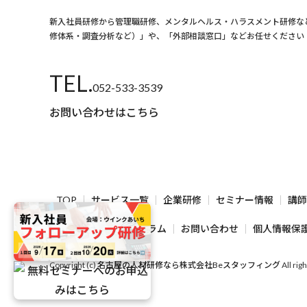
新⼊社員研修から管理職研修、メンタルヘルス・ハラスメント研修な
修体系・調査分析など）」や、「外部相談窓口」などお任せください
TEL.
052-533-3539
お問い合わせはこちら
TOP
サービス一覧
企業研修
セミナー情報
講師
実績・導入事例
コラム
お問い合わせ
個人情報保
Copyright (c)
名古屋の人材研修なら株式会社Beスタッフィング
All rig