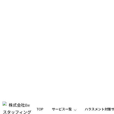
column
コラム
トップ
コラム
後輩指導…悩ましい…
2021/09/29
管理職
中堅社員
後輩指導…悩ましい…
2ヶ月ごとの継続研修。

TOP
サービス一覧
ハラスメント対策
主任、新任課長の皆様と、
