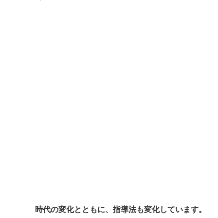
後輩・部下指導の基本スキルについて取り組みます。
OJT指導者として、自分は相応しいのだろうか？

新人への影響力まで考えて、指導者を選任しているの
報連相してこないのは何故？

自分達の関わり方で問題は？

コーチングって？？？

認めるって？

叱るとは？

改めて問われると、なかなか答えが出てこない。

習ってこなかった内容です。

時代の変化とともに、指導法も変化しています。
