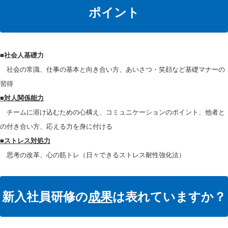
ポイント
■
社会人基礎力
社会の常識、仕事の基本と向き合い方、あいさつ・笑顔など基礎マナーの
習得
■対人関係能力
チームに溶け込むための心構え、コミュニケーションのポイント、他者と
の付き合い方、応える力を身に付ける
■ストレス対処力
思考の改革、心の筋トレ（日々できるストレス耐性強化法）
新入社員研修の
成果
は表れていますか？