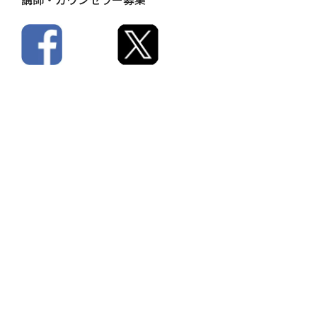
です！
課題のない企業はありません。私たちは、課題解決に向けて邁
進する人材の育成を全力でサポートいたします。
今までの常識を覆す、効果の高い研修をご提供いたします。
【事例】次世代リーダー育成｜30
代・40代の「待ち」を「主体性」
に変える秘訣
〜空白地帯を埋める「改革と挑戦」のマインド変革〜
「中堅層に主体性がなく、指示待ちの姿勢が目立つ」「30