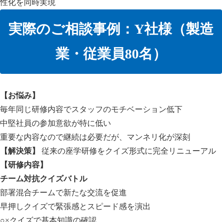
性化を同時実現
実際のご相談事例：Y社様（製造
業・従業員80名）
【お悩み】
毎年同じ研修内容でスタッフのモチベーション低下
中堅社員の参加意欲が特に低い
重要な内容なので継続は必要だが、マンネリ化が深刻
【解決策】
従来の座学研修をクイズ形式に完全リニューアル
【研修内容】
チーム対抗クイズバトル
部署混合チームで新たな交流を促進
早押しクイズで緊張感とスピード感を演出
○×クイズで基本知識の確認